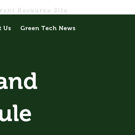
rent Resource Site
t Us
Green Tech News
 and
ule