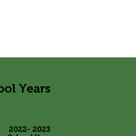
ool Years
​2022- 2023