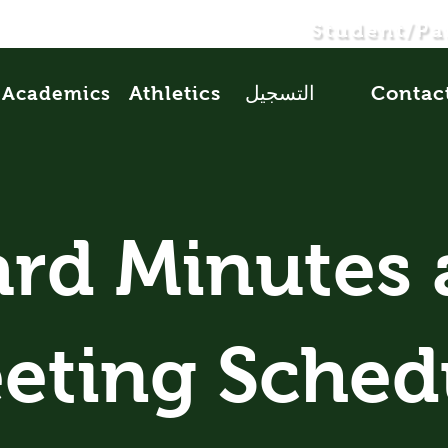
Student/Pa
Contac
التسجيل
Athletics
Academics
rd Minutes
eting Sched