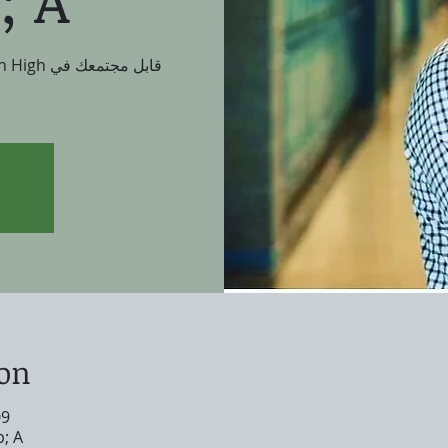
ion
09 يوليو 2020، 0
; A