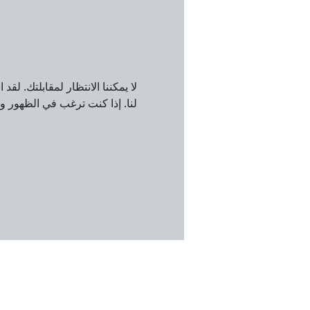
لا يمكننا الانتظار لمقابلتك. لق
لنا. إذا كنت ترغب في الظهور وا