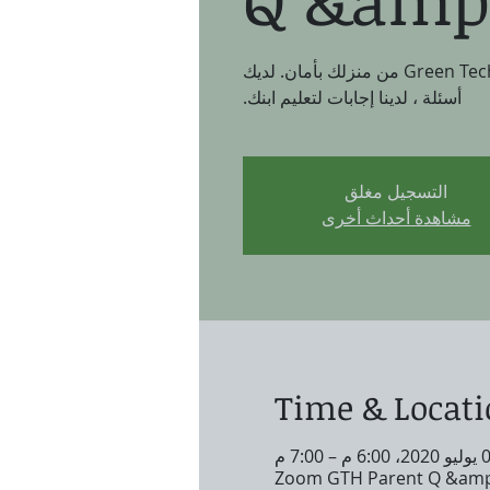
قابل مجتمعك في Green Tech High من منزلك بأمان. لديك
أسئلة ، لدينا إجابات لتعليم ابنك.
التسجيل مغلق
مشاهدة أحداث أخرى
Time & Locat
6:0 م – 7:00 م
Zoom GTH Parent Q &amp