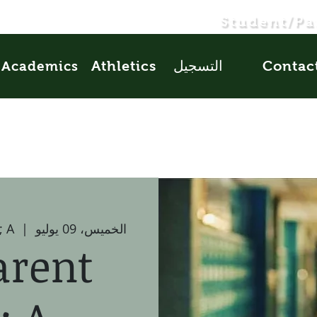
Student/Pa
Contac
التسجيل
Athletics
Academics
الخميس، 09 يوليو
  |  
; A
arent
; A