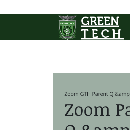
GREEN
TECH
Zoom GTH Parent Q &amp
Zoom P
Q &amp