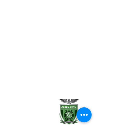
Enrollment Help
FAQ
Uniform Policy
School Leadership
Board of Trustees
Parent Teacher Organization
Testimonials
Careers
Contact Us
Green Tech Charter School
99 Slingerland St.
Albany, NY 12202
(518) 694-3400
(518) 694-3401 fax
frontdesk@greentechhigh.org