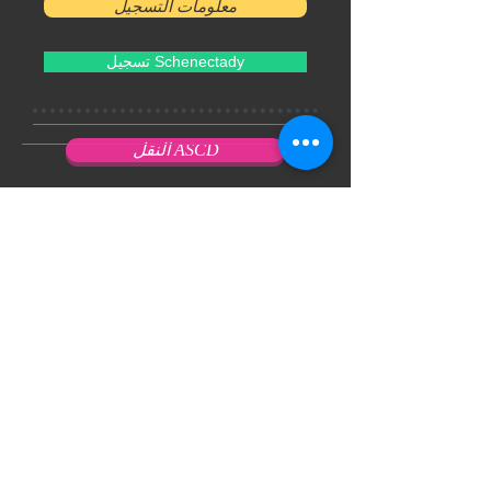
معلومات التسجيل
تسجيل Schenectady
النقل ASCD
Enrollment Help
FAQ
Uniform Policy
School Leadership
Board of Trustees
Parent Teacher Organization
Testimonials
Careers