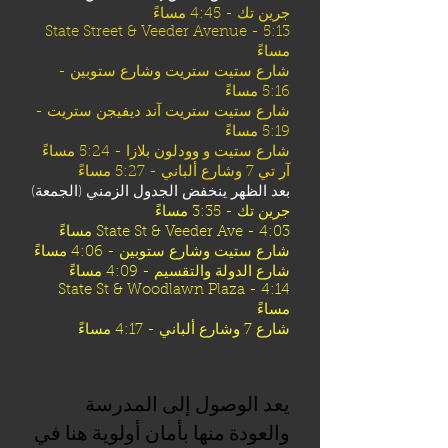
جرين تك - 4:45 مساءً
State Street & Veeder Avenue - 5:13
مساءً
شارع ستيت ستريت وشارع ستوبين -
5:16 مساءً
شارع ستيت ستريت آند ديفيجن ستريت -
5:19 مساءً
شارع ستيت و وودلون بلازا - 5:24 مساءً
آر تي 7 وشارع ألباني - 5:27 مساءً
بعد الظهر ينخفض ​​الجدول الزمني (الجمعة)
جرين تك - 3:35 مساءً
State St & Veeder Ave - 4:03 مساءً
شارع ستيت وشارع ستوبين - 4:06 مساءً
شارع الدولة والتقسيم - 4:09 مساءً
State St & Woodlawn Plaza - 4:14
مساءً
شارع 7 وشارع ألباني - 4:17 مساءً
يعد الوصول إلى المدرسة
والعودة منها بأمان أولوية هنا في