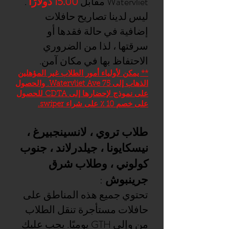
Watervliet مقابل
15.00 دولارًا
.
ليس لدينا تصاريح حافلات
إضافية في حالة فقدها أو
سرقتها ، لذا من الضروري
الاحتفاظ بها في مكان آمن.
** يمكن لأولياء أمور الطلاب غير المؤهلين
الذهاب إلى 75 Watervliet Ave. والحصول
على نموذج لإحضارها إلى CDTA للحصول
على خصم 10 ٪ على شراء swiper.
طلاب تروي ، لانسينجبيرغ ،
نيسكايونا ، جيلدرلاند ، جنوب
كولوني ، وطلاب شرق
جرينبوش
:
تحتوي جميع هذه المناطق على
حافلات مستأجرة تنقل الطلاب
من وإلى GTH يوميًا. يجب عليك