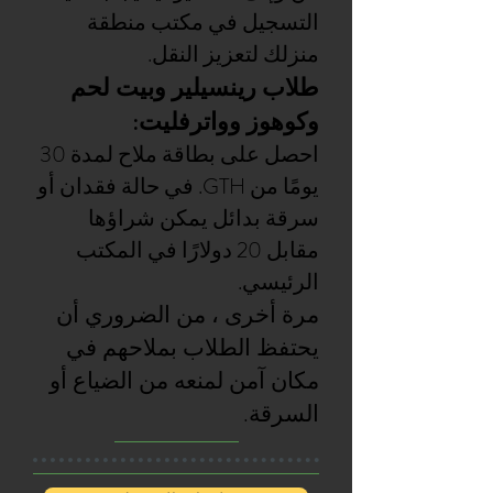
التسجيل في مكتب منطقة
منزلك لتعزيز النقل.
طلاب رينسيلير وبيت لحم
وكوهوز وواترفليت:
احصل على بطاقة ملاح لمدة 30
يومًا من GTH. في حالة فقدان أو
سرقة بدائل يمكن شراؤها
مقابل 20 دولارًا في المكتب
الرئيسي.
مرة أخرى ، من الضروري أن
يحتفظ الطلاب بملاحهم في
مكان آمن لمنعه من الضياع أو
السرقة.