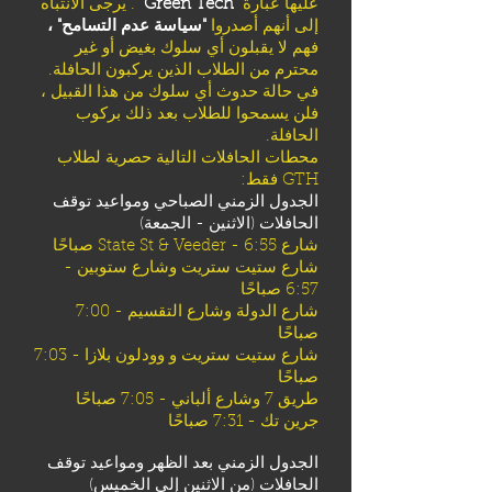
عليها عبارة
"Green Tech"
. يرجى الانتباه
إلى أنهم أصدروا
"سياسة عدم التسامح" ،
فهم لا يقبلون أي سلوك بغيض أو غير
محترم من الطلاب الذين يركبون الحافلة.
في حالة حدوث أي سلوك من هذا القبيل ،
فلن يسمحوا للطلاب بعد ذلك بركوب
الحافلة.
محطات الحافلات التالية حصرية لطلاب
GTH فقط:
الجدول الزمني الصباحي ومواعيد توقف
الحافلات (الاثنين - الجمعة)
شارع State St & Veeder - 6:55 صباحًا
شارع ستيت ستريت وشارع ستوبين -
6:57 صباحًا
شارع الدولة وشارع التقسيم - 7:00
صباحًا
شارع ستيت ستريت و وودلون بلازا - 7:03
صباحًا
طريق 7 وشارع ألباني - 7:05 صباحًا
جرين تك - 7:31 صباحًا
الجدول الزمني بعد الظهر ومواعيد توقف
الحافلات (من الاثنين إلى الخميس)