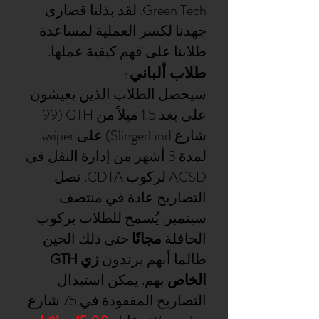
Green Tech. لقد بذلنا قصارى
جهدنا لكسر العملية لمساعدة
طلابنا على فهم كيفية عملها.
طلاب ألباني
:
سيحصل الطلاب الذين يعيشون
على بعد 1.5 ميلاً من GTH (99
شارع Slingerland) على swiper
لمدة 3 أشهر من إدارة النقل في
ACSD لركوب CDTA. تصل
التصاريح عادة في منتصف
سبتمبر. يُسمح للطلاب بركوب
الحافلة
مجانًا
حتى ذلك الحين
طالما أنهم يرتدون
زي GTH
الخاص
بهم. يمكن استبدال
التصاريح المفقودة في 75 شارع