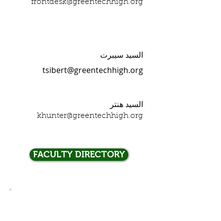
frontdesk@greentechhigh.org
عميد الطلاب (التاسع والثاني
عشر)
السيد سيبرت
tsibert@greentechhigh.org
عميد الطلاب (العاشر والحادي عشر)
السيد هنتر
khunter@greentechhigh.org
FACULTY DIRECTORY
زيارة الولايات
المتحدة