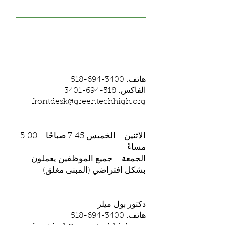
اتصل بنا
تك مدرسة الخضراء العليا
ميثاق
مكتب الإستقبال:
هاتف:
3400-694-518
الفاكس:
518-694-3401
frontdesk@greentechhigh.org
ساعات العمل:
الاثنين - الخميس 7:45 صباحًا - 5:00
مساءً
الجمعة - جميع الموظفين يعملون
بشكل افتراضي (المبنى مغلق)
المالك
دكتور بول ميلر
هاتف:
3400-694-518