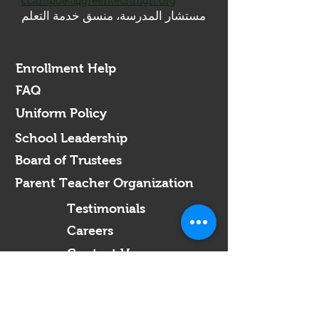
ccampbell@greentechhigh.org
مستشار المدرسة، منسق خدمة التعلم
Enrollment Help
FAQ
Uniform Policy
School Leadership
Board of Trustees
Parent Teacher Organization
Testimonials
Careers
Contact Us
Green Tech Charter School
99 Slingerland St.
Albany, NY 12202