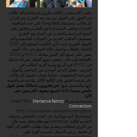
مكتب الاستشارة بالكلية مكرس لمساعدة كل طالب
في العثور على أفضل مدرسة بعد التخرج. يتم إقران
كل طالب بمستشار للقاء واحدًا على حدة لمناقشة
الخيارات وتلقي المساعدة في التقديم والعثور على
المنح الدراسية والتحدث عن الحياة بعد التخرج.
يستضيف المكتب العديد من الجولات الجامعية وأيام
القبول الفوري حيث تأتي الكليات المحلية إلى GTH
للالتقاء بالطلاب واختيار حالة القبول في ذلك اليوم.
يتعين على جميع كبار السن مقابلة HVCC و SCCC.
بالإضافة إلى ذلك ، يحضر جميع الصغار معرضًا جامعيًا
في HVCC في الربيع ومرة أخرى كطالب في
الخريف. بفضل الدعم السخي من المانحين وأموال
الميزانية المخصصة ، يمكننا ضمان حصول كل طالب
على فرصة للعثور على الكلية الأكثر ملاءمة له والتقدم
إليها والتسجيل فيها.
نحن فخورون بامتلاكنا معدل قبول
جامعي بنسبة 100٪ لجميع صفوف الخريجين حتى
الآن!
ستستخدم شركة Green Tech
Naviance Family
Connection
(
http://connection.naviance.com/gthcs)
لمساعدتك أنت ووالديك في البحث الجامعي وعملية
التقديم للكلية. Naviance هو نظام فعال شبه خالٍ
من الورق لمعالجة وتقديم مواد طلبات الكلية إلى كلية
أو جامعة. يرجى الاتصال بالسيدة أفيزا على