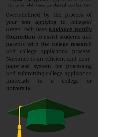
kaviza@greentechhigh.org
لمزيد من المعلومات.
تحقق مما يجب أن تفعله في صفحة العام الخاص بك:
Overwhelmed by the process of
your son applying to colleges?
Green Tech uses
Naviance Family
Connection
to assist students and
parents with the college research
and college application process.
Naviance is an efficient and near-
paperless system for processing
and submitting college application
materials to a college or
university.